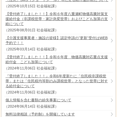
（
2025年10月15日
社会福祉課
）
【受付終了しました！！】令和６年度八重瀬町物価高騰対策支
援給付金（非課税世帯・家計急変世帯）およびこども加算の支
給について
（
2025年08月01日
社会福祉課
）
【介護支援事業者・施設の皆様】認定申請の”更新”受付はWEB
予約で！！
（
2025年03月14日
社会福祉課
）
【受付終了しました！！】令和６年度 物価高騰対応重点支援
給付金 こども加算について
（
2024年11月06日
社会福祉課
）
『受付終了しました！！』令和6年度新たに「住民税非課税世
帯」または「住民税均等割のみ課税世帯」となった世帯に対す
る給付金について
（
2024年11月06日
社会福祉課
）
個人情報を含む書類の紛失事案について
（
2024年06月14日
社会福祉課
）
無料法律相談（予約制）を開催しています