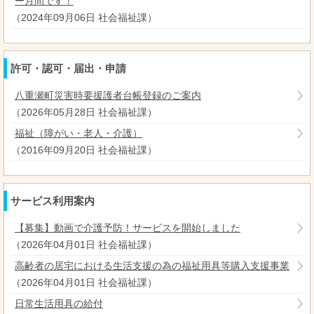
ー月間です！
（
2024年09月06日
社会福祉課
）
許可・認可・届出・申請
八重瀬町災害時要援護者台帳登録のご案内
（
2026年05月28日
社会福祉課
）
福祉（障がい・老人・介護）
（
2016年09月20日
社会福祉課
）
サービス利用案内
【募集】動画で介護予防！サービスを開始しました
（
2026年04月01日
社会福祉課
）
高齢者の居宅における生活支援の為の福祉用具等購入支援事業
（
2026年04月01日
社会福祉課
）
日常生活用具の給付