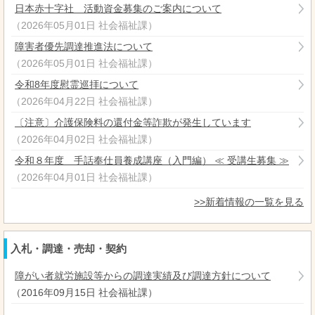
日本赤十字社 活動資金募集のご案内について
（
2026年05月01日
社会福祉課
）
障害者優先調達推進法について
（
2026年05月01日
社会福祉課
）
令和8年度慰霊巡拝について
（
2026年04月22日
社会福祉課
）
〔注意〕介護保険料の還付金等詐欺が発生しています
（
2026年04月02日
社会福祉課
）
令和８年度 手話奉仕員養成講座（入門編） ≪ 受講生募集 ≫
（
2026年04月01日
社会福祉課
）
>>新着情報の一覧を見る
入札・調達・売却・契約
障がい者就労施設等からの調達実績及び調達方針について
（
2016年09月15日
社会福祉課
）