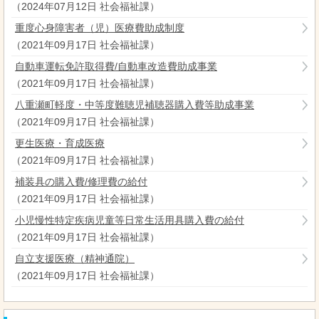
（
2024年07月12日
社会福祉課
）
重度心身障害者（児）医療費助成制度
（
2021年09月17日
社会福祉課
）
自動車運転免許取得費/自動車改造費助成事業
（
2021年09月17日
社会福祉課
）
八重瀬町軽度・中等度難聴児補聴器購入費等助成事業
（
2021年09月17日
社会福祉課
）
更生医療・育成医療
（
2021年09月17日
社会福祉課
）
補装具の購入費/修理費の給付
（
2021年09月17日
社会福祉課
）
小児慢性特定疾病児童等日常生活用具購入費の給付
（
2021年09月17日
社会福祉課
）
自立支援医療（精神通院）
（
2021年09月17日
社会福祉課
）