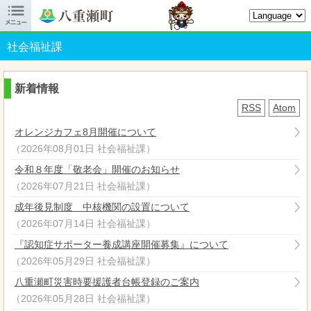

八重瀬町オフィシャルサイト
社会福祉課
新着情報
RSS
Atom
オレンジカフェ8月開催について
（
2026年08月01日
社会福祉課
）
令和８年度「敬老会」開催のお知らせ
（
2026年07月21日
社会福祉課
）
成年後見制度 中核機関の設置について
（
2026年07月14日
社会福祉課
）
『認知症サポーター養成講座開催募集』について
（
2026年05月29日
社会福祉課
）
八重瀬町災害時要援護者台帳登録のご案内
（
2026年05月28日
社会福祉課
）