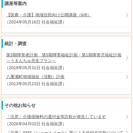
講座等案内
【医療・介護】地域住民向け公開講座（6/8）
（
2024年05月16日
社会福祉課
）
統計・調査
第3期障害者計画 第5期障害福祉計画・第1期障害児福祉計画
～うまんちゅ共生プラン～
（
2018年05月31日
社会福祉課
）
八重瀬町地域福祉（活動）計画
（
2013年05月23日
社会福祉課
）
その他お知らせ
〔注意〕介護保険料の還付金等詐欺が発生しています
（
2026年04月02日
社会福祉課
）
〔注意〕SMS（ショートメール）等による給付金詐欺について