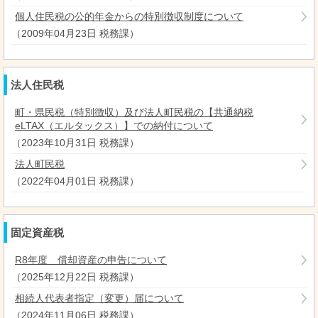
個人住民税の公的年金からの特別徴収制度について
（
2009年04月23日
税務課
）
法人住民税
町・県民税（特別徴収）及び法人町民税の【共通納税
eLTAX（エルタックス）】での納付について
（
2023年10月31日
税務課
）
法人町民税
（
2022年04月01日
税務課
）
固定資産税
R8年度 償却資産の申告について
（
2025年12月22日
税務課
）
相続人代表者指定（変更）届について
（
2024年11月06日
税務課
）