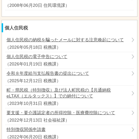
（
2008年06月20日
住民環境課
）
個人住民税
個人住民税の納税を騙ったメールに対する注意喚起について
（
2026年05月18日
税務課
）
個人住民税の電子申告について
（
2026年01月19日
税務課
）
令和８年度給与支払報告書の提出について
（
2025年12月12日
税務課
）
町・県民税（特別徴収）及び法人町民税の【共通納税
eLTAX（エルタックス）】での納付について
（
2023年10月31日
税務課
）
要支援・要介護認定者の所得控除・医療費控除について
（
2022年12月13日
社会福祉課
）
特別徴収関係申請書
（
2022年06月20日
税務課
）