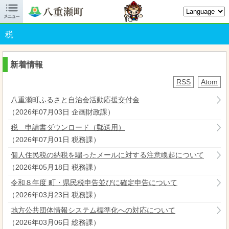

八重瀬町オフィシャルサイト
税
新着情報
RSS
Atom
八重瀬町ふるさと自治会活動応援交付金
（
2026年07月03日
企画財政課
）
税 申請書ダウンロード（郵送用）
（
2026年07月01日
税務課
）
個人住民税の納税を騙ったメールに対する注意喚起について
（
2026年05月18日
税務課
）
令和８年度 町・県民税申告並びに確定申告について
（
2026年03月23日
税務課
）
地方公共団体情報システム標準化への対応について
（
2026年03月06日
総務課
）