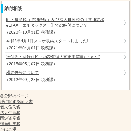
納付相談
町・県民税（特別徴収）及び法人町民税の【共通納税
eLTAX（エルタックス）】での納付について
（
2023年10月31日
税務課
）
令和3年4月1日スマホ収納スタートしました!
（
2021年04月01日
税務課
）
送付先・登録住所・納税管理人変更申請書について
（
2015年05月07日
税務課
）
滞納処分について
（
2012年09月28日
税務課
）
各分野のページ
税に関する証明書
個人住民税
法人住民税
固定資産税
軽自動車税
たばこ税