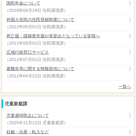
国民年金について
（
2019年04月19日
住民環境課
）
外国人住民の住民登録制度について
（
2012年05月01日
住民環境課
）
死亡届・国籍喪失届が未提出となっている皆様へ
（
2011年09月01日
住民環境課
）
広域行政窓口サービス
（
2011年07月01日
住民環境課
）
避難先等に関する情報提供について
（
2011年04月22日
住民環境課
）
一覧へ
児童家庭課
児童虐待防止について
（
2025年11月12日
児童家庭課
）
妊娠・出産・転入など