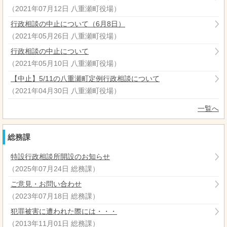
（
2021年07月12日
八重瀬町役場
）
行政相談の中止について（6月8日）
（
2021年05月26日
八重瀬町役場
）
行政相談の中止について
（
2021年05月10日
八重瀬町役場
）
【中止】5/11の八重瀬町定例行政相談について
（
2021年04月30日
八重瀬町役場
）
一覧へ
総務課
特設行政相談所開設のお知らせ
（
2025年07月24日
総務課
）
ご意見・お問い合わせ
（
2023年07月18日
総務課
）
犯罪被害に遭われた際には・・・
（
2013年11月01日
総務課
）