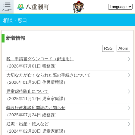

八重瀬町オフィシャルサイト
相談・窓口
新着情報
RSS
Atom
税 申請書ダウンロード（郵送用）
（
2026年07月01日
税務課
）
大切な方が亡くなられた際の手続きについて
（
2026年01月30日
住民環境課
）
児童虐待防止について
（
2025年11月12日
児童家庭課
）
特設行政相談所開設のお知らせ
（
2025年07月24日
総務課
）
妊娠・出産・転入など
（
2024年02月20日
児童家庭課
）