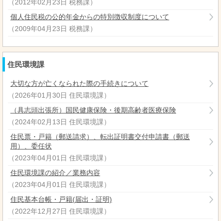
（
2012年02月23日
税務課
）
個人住民税の公的年金からの特別徴収制度について
（
2009年04月23日
税務課
）
住民環境課
大切な方が亡くなられた際の手続きについて
（
2026年01月30日
住民環境課
）
（具志頭出張所）国民健康保険・後期高齢者医療保険
（
2024年02月13日
住民環境課
）
住民票・戸籍（郵送請求）、転出証明書交付申請書（郵送
用）、委任状
（
2023年04月01日
住民環境課
）
住民環境課の紹介／業務内容
（
2023年04月01日
住民環境課
）
住民基本台帳・戸籍(届出・証明)
（
2022年12月27日
住民環境課
）