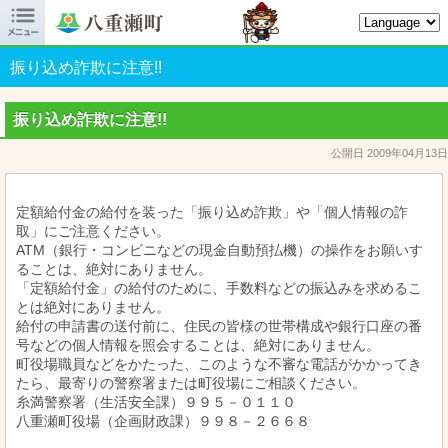

八重瀬町オフィシャルサイト
振り込め詐欺に注意!!
振り込め詐欺に注意!!
公開日 2009年04月13日
定額給付金の給付を装った「振り込め詐欺」や「個人情報の詐
取」にご注意ください。
ATM（銀行・コンビニなどの現金自動預払機）の操作をお願いす
ることは、絶対にありません。
「定額給付金」の給付のために、手数料などの振込みを求めるこ
とは絶対にありません。
給付の申請書の送付前に、住民の皆様の世帯構成や銀行口座の番
号などの個人情報を照会することは、絶対にありません。
町役場職員などをかたった、このような不審な電話がかかってき
たら、最寄りの警察署または町役場にご相談ください。
糸満警察署（生活安全課）９９５－０１１０
八重瀬町役場（企画財政課）９９８－２６６８