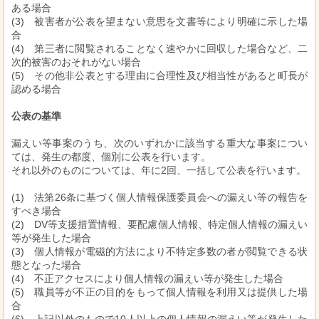
ある場合
(3) 被害者が公表を望まない意思を文書等により明確に示した場
合
(4) 第三者に閲覧されることなく速やかに回収した場合など、二
次的被害のおそれがない場合
(5) その他非公表とする理由に合理性及び相当性があると町長が
認める場合
公表の基準
漏えい等事案のうち、次のいずれかに該当する重大な事案につい
ては、発生の都度、個別に公表を行います。
それ以外のものについては、年に2回、一括して公表を行います。
(1) 法第26条に基づく個人情報保護委員会への漏えい等の報告を
すべき場合
(2) DV等支援措置情報、要配慮個人情報、特定個人情報の漏えい
等が発生した場合
(3) 個人情報が電磁的方法により不特定多数の者が閲覧できる状
態となった場合
(4) 不正アクセスにより個人情報の漏えい等が発生した場合
(5) 職員等が不正の目的をもって個人情報を利用又は提供した場
合