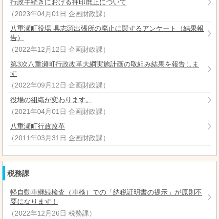
行政手続きにおける押印廃止について
（
2023年04月01日
企画財政課
）
八重瀬町役場 具志頭出張所の廃止に関するアンケート（結果報
告）
（
2022年12月12日
企画財政課
）
第3次八重瀬町行政改革大綱実施計画の取組み結果を報告しま
す
（
2022年09月12日
企画財政課
）
役場の組織が変わります。
（
2021年04月01日
企画財政課
）
八重瀬町行政改革
（
2011年03月31日
企画財政課
）
税務課
軽自動車継続検査（車検）での「納税証明書の提示」が原則不
要になります！
（
2022年12月26日
税務課
）