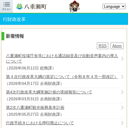

八重瀬町オフィシャルサイト
行財政改革
新着情報
RSS
Atom
八重瀬町役場庁舎等における通話録音及び自動音声案内の導入
について
（
2026年06月12日
総務課
）
第４次行政改革大綱の策定について（令和８年４月一部改訂）
（
2026年04月17日
企画財政課
）
第4次行政改革大綱実施計画の実績報告について
（
2026年03月31日
企画財政課
）
第2次八重瀬町観光振興基本計画
（
2025年05月27日
企画財政課
）
行政手続きにおける押印廃止について