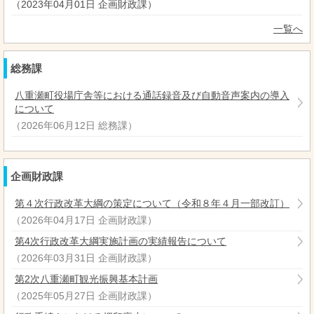
（
2023年04月01日
企画財政課
）
一覧へ
総務課
八重瀬町役場庁舎等における通話録音及び自動音声案内の導入
について
（
2026年06月12日
総務課
）
企画財政課
第４次行政改革大綱の策定について（令和８年４月一部改訂）
（
2026年04月17日
企画財政課
）
第4次行政改革大綱実施計画の実績報告について
（
2026年03月31日
企画財政課
）
第2次八重瀬町観光振興基本計画
（
2025年05月27日
企画財政課
）