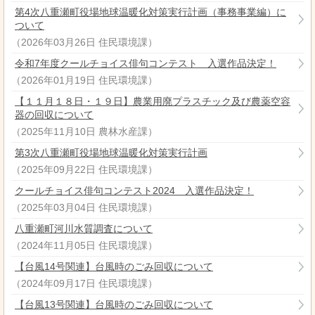
第4次八重瀬町役場地球温暖化対策実行計画（事務事業編）に
ついて
（
2026年03月26日
住民環境課
）
令和7年度クールチョイス俳句コンテスト 入選作品決定！
（
2026年01月19日
住民環境課
）
【１１月１８日・１９日】農業用廃プラスチック及び農薬空容
器の回収について
（
2025年11月10日
農林水産課
）
第3次八重瀬町役場地球温暖化対策実行計画
（
2025年09月22日
住民環境課
）
クールチョイス俳句コンテスト2024 入選作品決定！
（
2025年03月04日
住民環境課
）
八重瀬町河川水質調査について
（
2024年11月05日
住民環境課
）
【台風14号関連】台風時のごみ回収について
（
2024年09月17日
住民環境課
）
【台風13号関連】台風時のごみ回収について