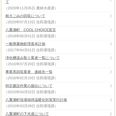
て
（
2020年11月05日
農林水産課
）
粗大ごみの回収について
（
2020年07月13日
住民環境課
）
八重瀬町 COOL CHOICE宣言
（
2018年06月01日
住民環境課
）
一般廃棄物処理基本計画
（
2017年04月01日
住民環境課
）
浄化槽汲み取り業者一覧について
（
2016年07月20日
住民環境課
）
事業系回収業者 連絡先一覧
（
2016年02月19日
住民環境課
）
特定建設作業の届出について
（
2015年04月02日
住民環境課
）
八重瀬町役場地球温暖化対策実行計画
（
2015年03月09日
住民環境課
）
八重瀬町の下水道について