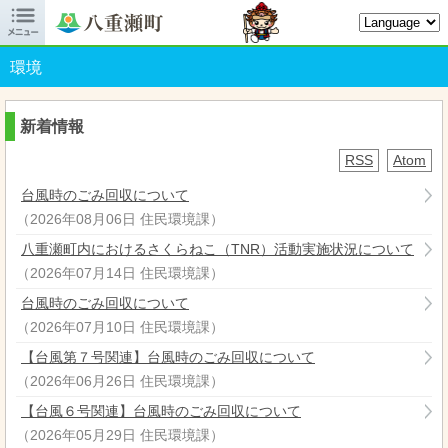

八重瀬町オフィシャルサイト
環境
新着情報
RSS
Atom
台風時のごみ回収について
（
2026年08月06日
住民環境課
）
八重瀬町内におけるさくらねこ（TNR）活動実施状況について
（
2026年07月14日
住民環境課
）
台風時のごみ回収について
（
2026年07月10日
住民環境課
）
【台風第７号関連】台風時のごみ回収について
（
2026年06月26日
住民環境課
）
【台風６号関連】台風時のごみ回収について
（
2026年05月29日
住民環境課
）