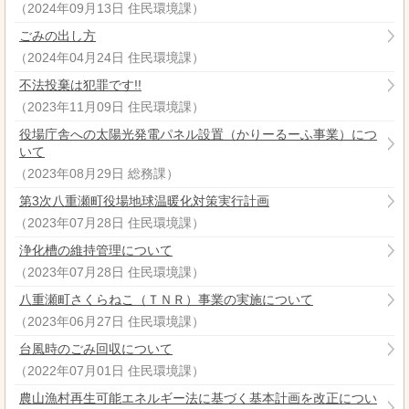
（
2024年09月13日
住民環境課
）
ごみの出し方
（
2024年04月24日
住民環境課
）
不法投棄は犯罪です!!
（
2023年11月09日
住民環境課
）
役場庁舎への太陽光発電パネル設置（かりーるーふ事業）につ
いて
（
2023年08月29日
総務課
）
第3次八重瀬町役場地球温暖化対策実行計画
（
2023年07月28日
住民環境課
）
浄化槽の維持管理について
（
2023年07月28日
住民環境課
）
八重瀬町さくらねこ（ＴＮＲ）事業の実施について
（
2023年06月27日
住民環境課
）
台風時のごみ回収について
（
2022年07月01日
住民環境課
）
農山漁村再生可能エネルギー法に基づく基本計画を改正につい