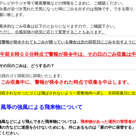
テレビやラジオ等で暴風警報などの情報をこまめに、ご確認ください。
台風が近づき荒れた天気になった時にごみを出すのは危険です。できる限り
願い致します。
本的なごみ収集は以下のとおりになりますので、ご確認下さい。
ただし、台風前後の状況に応じて変更することもあります。
風警報が発令されてもごみが残っている場合は次の回収日にごみを出すように
午前８時００分時点で警報が発令中は、その日のごみ収集は中
その日のごみは、どうするの？
次回のゴミ回収日に回収いたします。
●ごみ収集中に、警報が発令された時点で収集を中止します。
回収されなかったゴミは飛ばされないよう一度敷地内へ戻し、次回収集日に出
台風等の強風による飛来物について
強風などにより飛んできた飛来物については、
飛来物があった場所の管理者が
隣の方などに迷惑をかけないためにも、外にあるものは「家の中に保管する」
てください。