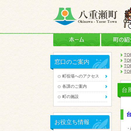
ホーム
TO
TO
窓口のご案内
TO
TO
町役場へのアクセス
各課のご案内
台
町の施設
お役立ち情報
・