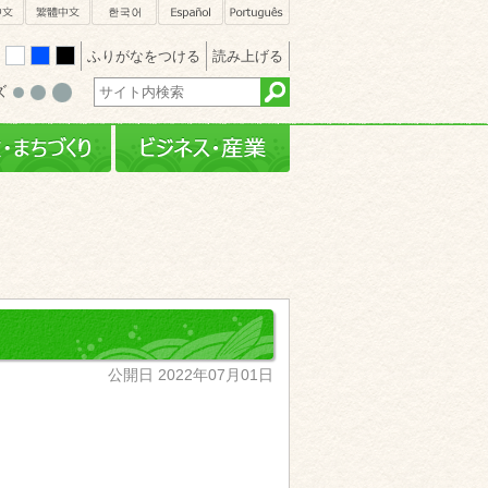
sh
簡体中文
繁體中文
한국어
Español
Português
ふりがなをつける
読み上げる
white
blue
black
ズ
・文化
行政・まちづくり
ビジネス・産業
公開日 2022年07月01日