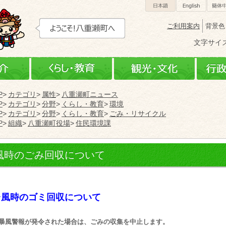
日本語
Engli
ご利用案内
背景色
文字サイ
町の紹介
くらし・教育
観光
P
カテゴリ
属性
八重瀬町ニュース
P
カテゴリ
分野
くらし・教育
環境
P
カテゴリ
分野
くらし・教育
ごみ・リサイクル
P
組織
八重瀬町役場
住民環境課
風時のごみ回収について
台風時のゴミ回収について
暴風警報が発令された場合は、ごみの収集を中止します。