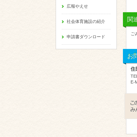
広報やえせ
関
社会体育施設の紹介
ご
申請書ダウンロード
お
住
TE
E-M