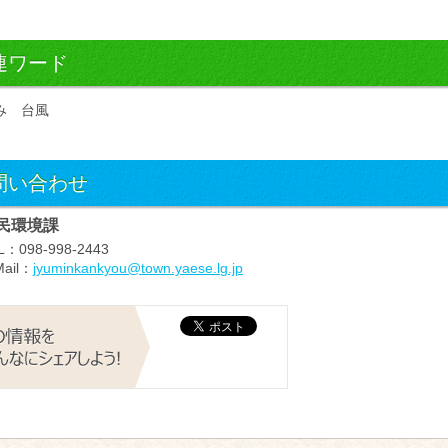
連ワード
み
台風
問い合わせ
民環境課
L
：098-998-2443
ail
：
jyuminkankyou@town.yaese.lg.jp