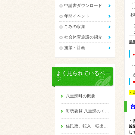
・
申請書ダウンロード
・
お
年間イベント
基
ごみの収集
社会体育施設の紹介
暴
施策・計画
●
・
よく見られているペー
ジ
・
八重瀬町の概要
町勢要覧 八重瀬のくくる
・
住民票、転入・転出、戸籍
近
し