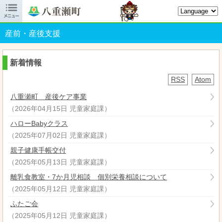

八重瀬町オフィシャルサイト
産前・産後支援
新着情報
RSS
Atom
八重瀬町 産後ケア事業
（
2026年04月15日
児童家庭課
）
ハローBabyクラス
（
2025年07月02日
児童家庭課
）
親子健康手帳交付
（
2025年05月13日
児童家庭課
）
離乳食教室・7か月児相談 個別栄養相談について
（
2025年05月12日
児童家庭課
）
ふたご会
（
2025年05月12日
児童家庭課
）