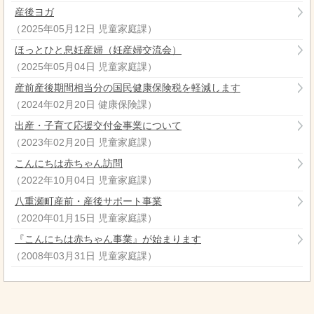
産後ヨガ
（
2025年05月12日
児童家庭課
）
ほっとひと息妊産婦（妊産婦交流会）
（
2025年05月04日
児童家庭課
）
産前産後期間相当分の国民健康保険税を軽減します
（
2024年02月20日
健康保険課
）
出産・子育て応援交付金事業について
（
2023年02月20日
児童家庭課
）
こんにちは赤ちゃん訪問
（
2022年10月04日
児童家庭課
）
八重瀬町産前・産後サポート事業
（
2020年01月15日
児童家庭課
）
『こんにちは赤ちゃん事業』が始まります
（
2008年03月31日
児童家庭課
）