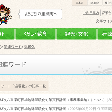
日本語
Engli
ご利用案内
背景色
文字サイ
町の紹介
くらし・教育
観光
P
関連ワード
温暖化
関連ワード
連ワード「温暖化」の記事一覧
第4次八重瀬町役場地球温暖化対策実行計画（事務事業編）について
（
2
第3次八重瀬町役場地球温暖化対策実行計画
（
2025年09月22日
住民環境