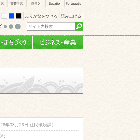
sh
簡体中文
繁體中文
한국어
Español
Português
ふりがなをつける
読み上げる
white
blue
black
ズ
・文化
行政・まちづくり
ビジネス・産業
026年03月26日
住民環境課
）
課
）