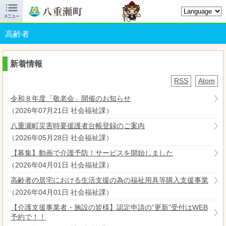

八重瀬町オフィシャルサイト
高齢者
新着情報
RSS
Atom
令和８年度「敬老会」開催のお知らせ
（
2026年07月21日
社会福祉課
）
八重瀬町災害時要援護者台帳登録のご案内
（
2026年05月28日
社会福祉課
）
【募集】動画で介護予防！サービスを開始しました
（
2026年04月01日
社会福祉課
）
高齢者の居宅における生活支援の為の福祉用具等購入支援事業
（
2026年04月01日
社会福祉課
）
【介護支援事業者・施設の皆様】認定申請の”更新”受付はWEB
予約で！！