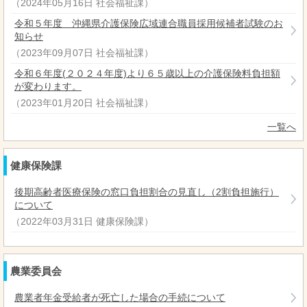
（
2024年05月16日
社会福祉課
）
令和５年度 沖縄県介護保険広域連合職員採用候補者試験のお
知らせ
（
2023年09月07日
社会福祉課
）
令和６年度(２０２４年度)より６５歳以上の介護保険料負担額
が変わります。
（
2023年01月20日
社会福祉課
）
一覧へ
健康保険課
後期高齢者医療保険の窓口負担割合の見直し（2割負担施行）
について
（
2022年03月31日
健康保険課
）
農業委員会
農業者年金受給者が死亡した場合の手続について