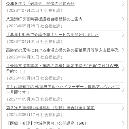
令和８年度「敬老会」開催のお知らせ
（
2026年07月21日
社会福祉課
）
八重瀬町災害時要援護者台帳登録のご案内
（
2026年05月28日
社会福祉課
）
【募集】動画で介護予防！サービスを開始しました
（
2026年04月01日
社会福祉課
）
高齢者の居宅における生活支援の為の福祉用具等購入支援事業
（
2026年04月01日
社会福祉課
）
【介護支援事業者・施設の皆様】認定申請の”更新”受付はWEB
予約で！！
（
2025年03月14日
社会福祉課
）
９月は認知症の日/世界アルツハイマーデー／世界アルツハイマ
ー月間です！
（
2024年09月06日
社会福祉課
）
第３次八重瀬町地域福祉（活動）統合計画を策定
（
2024年05月17日
社会福祉課
）
【医療・介護】地域住民向け公開講座（6/8）