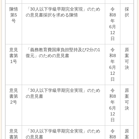
陳情
「30人以下学級早期完全実現」のため
令
採
第5
の意見書採択を求める陳情
和8
択
号
年
6月
12
日
意見
「義務教育費国庫負担堅持及び2分の1
令
原
書第
復元」のための意見書
和8
案
1号
年
可
6月
決
12
日
意見
「30人以下学級早期完全実現」のため
令
原
書第
の意見書
和8
案
2号
年
可
6月
決
12
日
意見
「30人以下学級早期完全実現」のため
令
原
書第
の意見書
和8
案