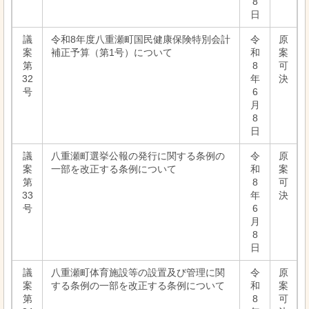
8
日
議
令和8年度八重瀬町国民健康保険特別会計
令
原
案
補正予算（第1号）について
和
案
第
8
可
32
年
決
号
6
月
8
日
議
八重瀬町選挙公報の発行に関する条例の
令
原
案
一部を改正する条例について
和
案
第
8
可
33
年
決
号
6
月
8
日
議
八重瀬町体育施設等の設置及び管理に関
令
原
案
する条例の一部を改正する条例について
和
案
第
8
可