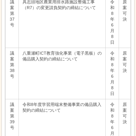
議
具志頭地区農業用排水路施設整備工事
令
原
案
（R7）の変更請負契約の締結について
和
案
第
8
可
37
年
決
号
6
月
8
日
議
八重瀬町ICT教育強化事業（電子黒板）の
令
原
案
備品購入契約の締結について
和
案
第
8
可
38
年
決
号
6
月
8
日
議
令和8年度学習用端末整備事業の備品購入
令
原
案
契約の締結について
和
案
第
8
可
39
年
決
号
6
月