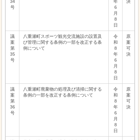
34
年
決
号
6
月
8
日
議
八重瀬町スポーツ観光交流施設の設置及
令
原
案
び管理に関する条例の一部を改正する条
和
案
第
例について
8
可
35
年
決
号
6
月
8
日
議
八重瀬町廃棄物の処理及び清掃に関する
令
原
案
条例の一部を改正する条例について
和
案
第
8
可
36
年
決
号
6
月
8
日