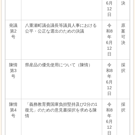
6月
決
12
日
発議
八重瀬町議会議長等議員人事における
令
原
第2
公平・公正な選出のための決議
和8
案
号
年
可
6月
決
12
日
陳情
県産品の優先使用について（陳情）
令
採
第3
和8
択
号
年
6月
12
日
陳情
「義務教育費国庫負担堅持及び2分の1
令
採
第4
復元」のための意見書採択を求める陳
和8
択
号
情
年
6月
12
日