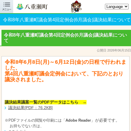

八重瀬町オフィシャルサイト
令和8年八重瀬町議会第4回定例会(6月議会)議決結果について
令和8年八重瀬町議会第4回定例会(6月議会)議決結果につい
て
公開日 2026年06月15日
令和8年6月8
日
(月)～6月12日(金)の日程で行われま
した、
第4回八重瀬町議会定例会において、下記のとおり
議決されました。
議決結果議案一覧のPDFデータはこちら →
議決結果[PDF：76.2KB]
※PDFファイルの閲覧や印刷には「
Adobe Reader
」が必要です。
お持ちでない方は、