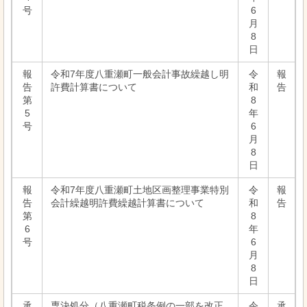
号
6
月
8
日
報
令和7年度八重瀬町一般会計事故繰越し明
令
報
告
許費計算書について
和
告
第
8
5
年
号
6
月
8
日
報
令和7年度八重瀬町土地区画整理事業特別
令
報
告
会計繰越明許費繰越計算書について
和
告
第
8
6
年
号
6
月
8
日
承
専決処分（八重瀬町税条例の一部を改正
令
承