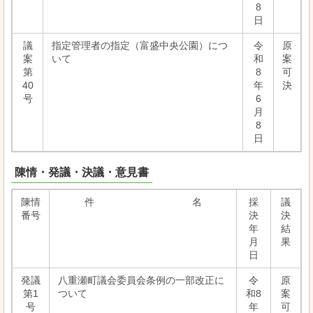
8
日
議
指定管理者の指定（富盛中央公園）につ
令
原
案
いて
和
案
第
8
可
40
年
決
号
6
月
8
日
陳情・発議・決議・意見書
陳情
件 名
採
議
番号
決
決
年
結
月
果
日
発議
八重瀬町議会委員会条例の一部改正に
令
原
第1
ついて
和8
案
号
年
可