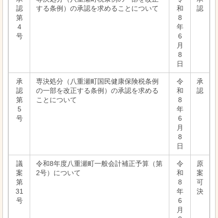
認
する条例）の承認を求めることについて
和
認
第
8
4
年
号
6
月
8
日
承
専決処分（八重瀬町国民健康保険税条例
令
承
認
の一部を改正する条例）の承認を求める
和
認
第
ことについて
8
5
年
号
6
月
8
日
議
令和8年度八重瀬町一般会計補正予算（第
令
原
案
2号）について
和
案
第
8
可
31
年
決
号
6
月