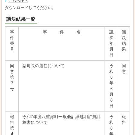
こちらから
ダウンロードしてください。
議決結果一覧
事
事 件 名
議
議
件
決
決
番
年
結
号
月
果
日
同
副町長の選任について
令
同
意
和
意
第
8
3
年
号
6
月
8
日
報
令和7年度八重瀬町一般会計繰越明許費計
令
報
告
算書について
和
告
第
8
4
年