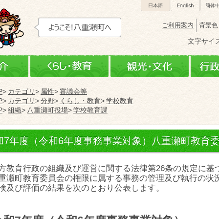
日本語
Engli
ご利用案内
背景色
文字サイ
町の紹介
くらし・教育
観光
P
カテゴリ
属性
審議会等
P
カテゴリ
分野
くらし・教育
学校教育
P
組織
八重瀬町役場
学校教育課
和7年度（令和6年度事務事業対象）八重瀬町教育
方教育行政の組織及び運営に関する法律第26条の規定に基
重瀬町教育委員会の権限に属する事務の管理及び執行の状
検及び評価の結果を次のとおり公表します。