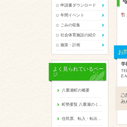
申請書ダウンロード
年間イベント
ごみの収集
社会体育施設の紹介
施策・計画
お
学
よく見られているペー
TE
ジ
E-M
八重瀬町の概要
町勢要覧 八重瀬のくくる
住民票、転入・転出、戸籍