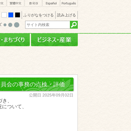
sh
簡体中文
繁體中文
한국어
Español
Português
ふりがなをつける
読み上げる
white
blue
black
ズ
・文化
行政・まちづくり
ビジネス・産業
委員会の事務の点検・評価
公開日 2025年09月02日
づき、
況について、