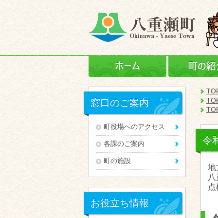
ホーム
TO
TO
窓口のご案内
TO
町役場へのアクセス
令
各課のご案内
町の施設
地
八
点
お役立ち情報