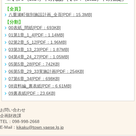
【全頁】
八重瀬町個別施設計画_全頁[PDF：15.3MB]
【分割】
00表紙_間紙[PDF：693KB]
01第1章_1_4[PDF：1.14MB]
02第2章_5_12[PDF：1.96MB]
03第3章_13_23[PDF：1.87MB]
04第4章_24_27[PDF：1.05MB]
05第5章_28[PDF：742KB]
06第5章_29_33実施計画[PDF：254KB]
07第6章_34[PDF：698KB]
08資料編_裏表紙[PDF：6.61MB]
09裏表紙[PDF：23.6KB]
お問い合わせ
企画財政課
TEL
：098-998-2668
E-Mail
：
kikaku@town.yaese.lg.jp