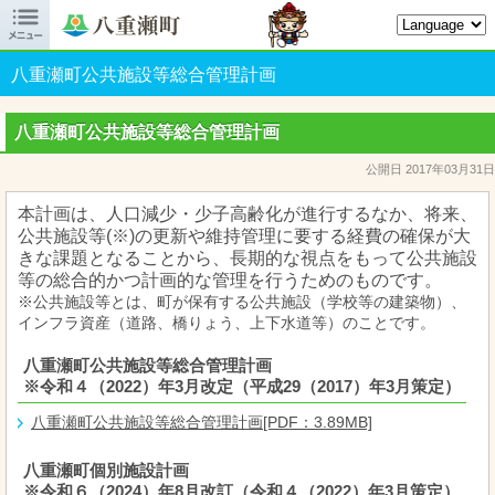

八重瀬町オフィシャルサイト
八重瀬町公共施設等総合管理計画
八重瀬町公共施設等総合管理計画
公開日 2017年03月31日
本計画は、人口減少・少子高齢化が進行するなか、将来、
公共施設等(※)の更新や維持管理に要する経費の確保が
大
きな課題となることから、長期的な視点をもって公共施設
等の総合的かつ計画的な管理を行うためのものです。
※公共施設等とは、町が保有する公共施設（学校等の建築物）、
インフラ資産（道路、橋りょう、上下水道等）のことです。
八重瀬町公共施設等総合管理計画
※令和４（2022）年3月改定（平成29（2017）年3月策定）
八重瀬町公共施設等総合管理計画[PDF：3.89MB]
八重瀬町個別施設計画
※令和６（2024）年8月改訂（令和４（2022）年3月策定）