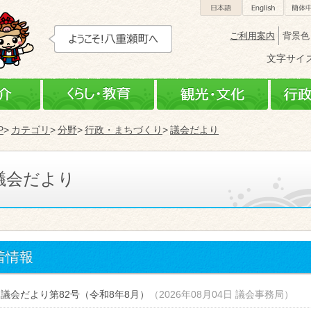
日本語
Engli
ご利用案内
背景色
文字サイ
町の紹介
くらし・教育
観光
P
カテゴリ
分野
行政・まちづくり
議会だより
議会だより
着情報
議会だより第82号（令和8年8月）
（
2026年08月04日
議会事務局
）