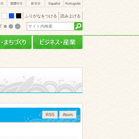
sh
簡体中文
繁體中文
한국어
Español
Português
ふりがなをつける
読み上げる
white
blue
black
ズ
・文化
行政・まちづくり
ビジネス・産業
RSS
Atom