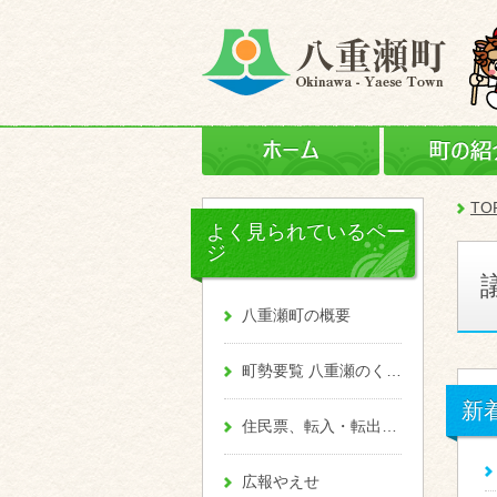
ホーム
TO
よく見られているペー
ジ
八重瀬町の概要
町勢要覧 八重瀬のくくる
新
住民票、転入・転出、戸籍
広報やえせ