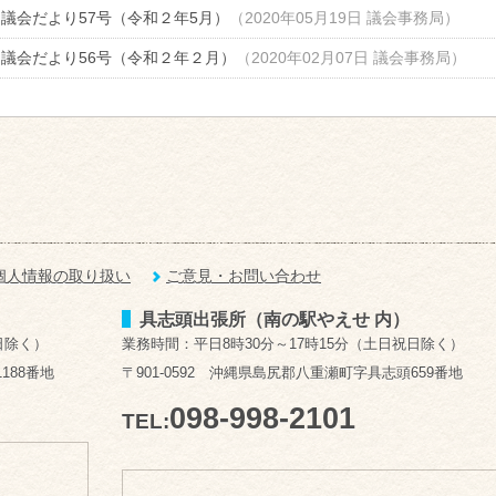
議会だより57号（令和２年5月）
（
2020年05月19日
議会事務局
）
議会だより56号（令和２年２月）
（
2020年02月07日
議会事務局
）
個人情報の取り扱い
ご意見・お問い合わせ
具志頭出張所（南の駅やえせ 内）
日除く）
業務時間：平日8時30分～17時15分（土日祝日除く）
188番地
〒901-0592 沖縄県島尻郡八重瀬町字具志頭659番地
098-998-2101
TEL: