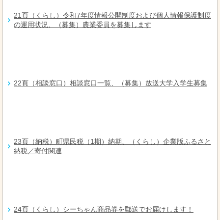
21頁（くらし）令和7年度情報公開制度および個人情報保護制度
の運用状況、（募集）農業委員を募集します
22頁（相談窓口）相談窓口一覧、（募集）放送大学入学生募集
23頁（納税）町県民税（1期）納期、（くらし）企業版ふるさと
納税／寄付関連
24頁（くらし）シーちゃん商品券を郵送でお届けします！