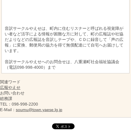
音訳サークルやえせは、町内に住むリスナーと呼ばれる視覚障が
い者など活字による情報が困難な方に対して、町の広報誌や社協
だよりなどの広報誌を音訳しテープや、ＣＤに録音して「声の広
報」に変換、郵便局の協力を得て無償配達にて自宅へお届けして
います。
音訳サークルやえせへのお問合せは、八重瀬町社会福祉協議会
（電話098-998-4000）まで
関連ワード
広報やえせ
お問い合わせ
総務課
TEL
：098-998-2200
E-Mail
：
soumu@town.yaese.lg.jp