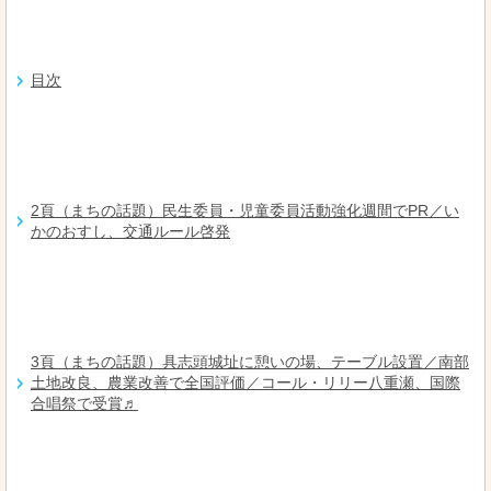
目次
2頁（まちの話題）民生委員・児童委員活動強化週間でPR／い
かのおすし、交通ルール啓発
3頁（まちの話題）具志頭城址に憩いの場、テーブル設置／南部
土地改良、農業改善で全国評価／コール・リリー八重瀬、国際
合唱祭で受賞♬