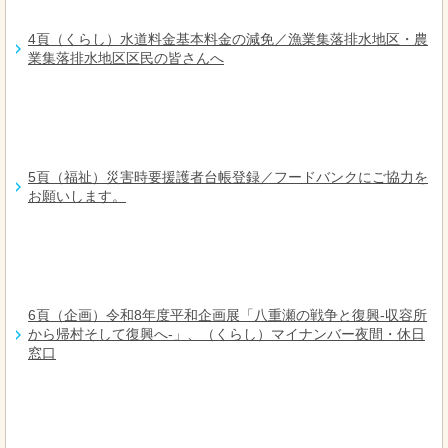
4頁（くらし）水道料金基本料金の減免／漁業集落排水地区・農
業集落排水地区区民の皆さんへ
5頁（福祉）災害時要援護者台帳登録／フードバンクにご協力を
お願いします。
6頁（企画）令和8年度平和企画展「八重瀬の戦争と復興-収容所
から帰村そして復興へ-」、（くらし）マイナンバー夜間・休日
窓口