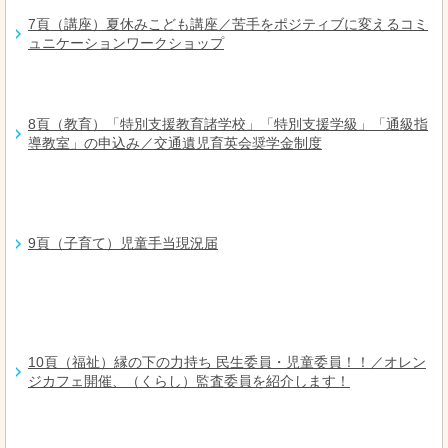
7頁（講座）夏休みこども講座／苦手をポジティブに変えるコミ
ュニケーションワークショップ
8頁（教育）「特別支援教育諸学校」「特別支援学級」「通級指
導教室」の申込み／交通遺児育英会奨学金制度
9頁（子育て）児童手当現況届
10頁（福祉）縁の下の力持ち 民生委員・児童委員！！／オレン
ジカフェ開催、（くらし）監査委員を紹介します！