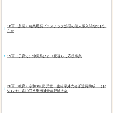
18頁（農業）農業用廃プラスチック処理の個人搬入開始のお知
らせ
19頁（子育て）沖縄県ひとり親暮らし応援事業
20頁（教育）令和8年度 児童・生徒県外大会派遣費助成、（お
知らせ）第19回八重瀬町青年野球大会