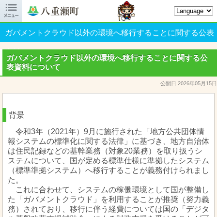

八重瀬町オフィシャルサイト
ガバメントクラウド以外の環境へ移行することに関する公表
資料について
ガバメントクラウド以外の環境へ移行することに関する公
表資料について
公開日 2026年05月15日
背景
令和3年（2021年）9月に施行された「地方公共団体情
報システムの標準化に関する法律」に基づき、地方自治体
は住民記録などの基幹業務（対象20業務）を取り扱うシ
ステムについて、国が定める標準仕様に準拠したシステム
（標準準拠システム）へ移行することが義務付けられまし
た。
これに合わせて、システムの稼働環境として国が整備し
た「ガバメントクラウド」を利用することが推奨（努力義
務）されており、移行に伴う経費については国の「デジタ