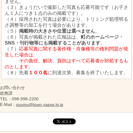
ません。
（３）きょうだいで撮影した写真も応募可能です（お子さ
ん１人につき１点のみの掲載です）。
（４）採用された写真は必要により、トリミング処理
明る
さ調整等の加工を行う場合があります。
（５）
掲載時の大きさや位置は選べません
。
（６）写真が掲載された広報誌は、
町のホームページ・
SNS・刊行物等にも掲載することがあります
。
（７）
応募写真に関する著作権・肖像権等の権利問題が発
生した場合は
その責任、解決、負担はすべて応募者が対処するも
のとします
。
（８）先着
１００名
に到達次第、募集を終了いたします。
お問い合わせ
総務課
TEL
：098-998-2200
E-Mail
：
soumu@town.yaese.lg.jp