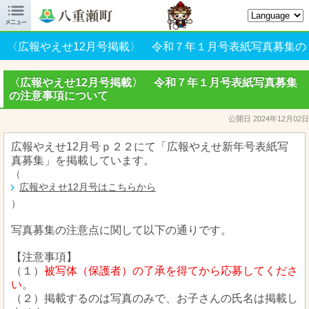

八重瀬町オフィシャルサイト
〈広報やえせ12月号掲載〉 令和７年１月号表紙写真募集の
注意事項について
〈広報やえせ12月号掲載〉 令和７年１月号表紙写真募集
の注意事項について
公開日 2024年12月02日
広報やえせ12月号ｐ２２にて「広報やえせ新年号表紙写
真募集」を掲載しています。
（
広報やえせ12月号はこちらから
）
写真募集の注意点に関して以下の通りです。
【注意事項】
（１）
被写体（保護者）
の了承を得てから応募してくださ
い
。
（２）掲載するのは写真のみで、お子さんの氏名は掲載し