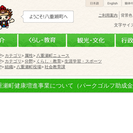
日本語
Engli
ご利用案内
背景色
文字サイ
町の紹介
くらし・教育
観光
P
カテゴリ
属性
八重瀬町ニュース
P
カテゴリ
分野
くらし・教育
生涯学習・スポーツ
P
組織
八重瀬町役場
社会教育課
重瀬町健康増進事業について（パークゴルフ助成金