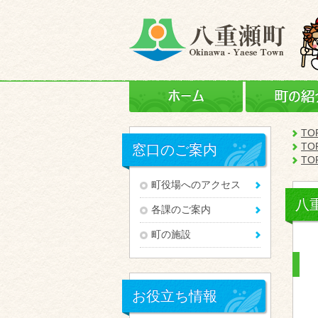
ホーム
TO
TO
窓口のご案内
TO
町役場へのアクセス
八
各課のご案内
町の施設
お役立ち情報