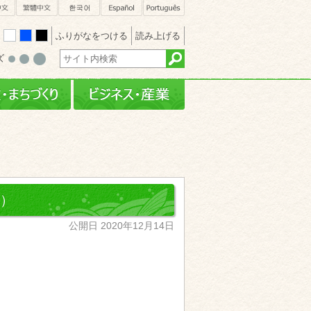
sh
簡体中文
繁體中文
한국어
Español
Português
ふりがなをつける
読み上げる
white
blue
black
ズ
・文化
行政・まちづくり
ビジネス・産業
）
公開日 2020年12月14日