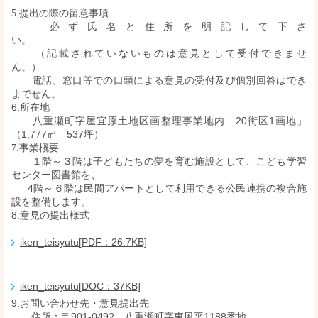
5.
提出の際の留意事項
必ず氏名と住所を明記して下さ
い。
（記載されていないものは意見として受付できませ
ん。）
電話、窓口等での口頭による意見の受付及び個別回答はでき
までせん。
6.所在地
八重瀬町字屋宜原土地区画整理事業地内「20街区1画地」
（1,777㎡ 537坪）
7.事業概要
１階～３階は子どもたちの夢を育む施設として、こども学習
センター図書館を、
4階～６階は民間アパートとして利用できる公民連携の複合施
設を整備します。
8.意見の提出様式
iken_teisyutu[PDF：26.7KB]
iken_teisyutu[DOC：37KB]
9.お問い合わせ先・意見提出先
住所：〒901-0492 八重瀬町字東風平1188番地