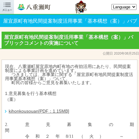

八重瀬町オフィシャルサイト
屋宜原町有地民間提案制度活用事業「基本構想（案）」パブ
リックコメントの実施について
屋宜原町有地民間提案制度活用事業「基本構想（案）」パ
ブリックコメントの実施について
公開日 2020年08月25日
現在、八重瀬町屋宜原地内町有地の有効活用にあたり、民間提案
制度による事業計画を進めています。
つきましては、本事業に関する「屋宜原町有地民間提案制度活
用事業基本構想（案）」ついて、
町民の皆様からご意見を募集いたします。
1
.
意見募集を行う基本構想
（案）
kihonkousouan[PDF：1.15MB]
2.意見募集の期
令和２年
8/11
（火） ～