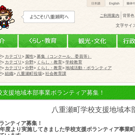
日本語
Engli
ご利用案内
背景色
文字サイ
町の紹介
くらし・教育
観光
P
カテゴリ
属性
募集（コンクール、委員等）
P
カテゴリ
分野
くらし・教育
学校教育
P
カテゴリ
分野
くらし・教育
地域活動・ボランティア
P
組織
八重瀬町役場
社会教育課
校支援地域本部事業ボランティア募集！
八重瀬町学校支援地域本
ランティア募集！
3年度より実施してきました学校支援ボランティア事業