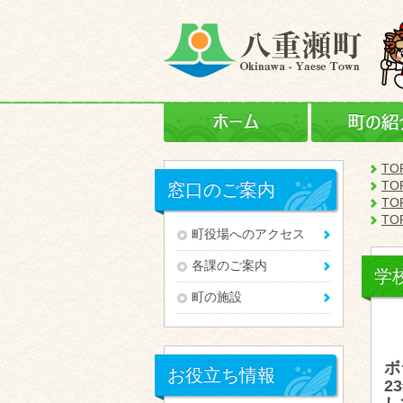
ホーム
TO
TO
窓口のご案内
TO
TO
町役場へのアクセス
各課のご案内
学
町の施設
ボ
お役立ち情報
2