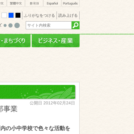
sh
簡体中文
繁體中文
한국어
Español
Português
ふりがなをつける
読み上げる
white
blue
black
ズ
・文化
行政・まちづくり
ビジネス・産業
公開日 2012年02月24日
部事業
町内の小中学校で色々な活動を