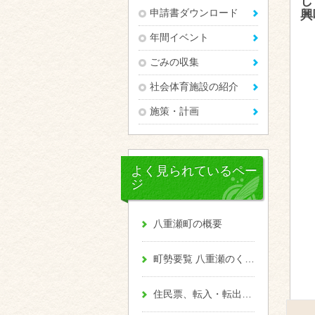
し
申請書ダウンロード
興
年間イベント
ごみの収集
社会体育施設の紹介
施策・計画
よく見られているペー
ジ
八重瀬町の概要
町勢要覧 八重瀬のくくる
住民票、転入・転出、戸籍