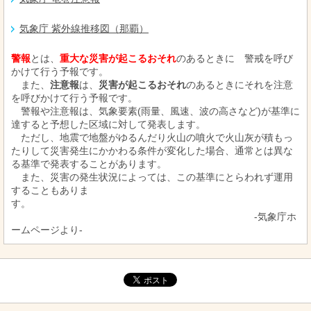
気象庁 紫外線推移図（那覇）
警報
とは、
重大な災害が起こるおそれ
のあるときに 警戒を呼び
かけて行う予報です。
また、
注意報
は、
災害が起こるおそれ
のあるときにそれを注意
を呼びかけて行う予報です。
警報や注意報は、気象要素(雨量、風速、波の高さなど)が基準に
達すると予想した区域に対して発表します。
ただし、地震で地盤がゆるんだり火山の噴火で火山灰が積もっ
たりして災害発生にかかわる条件が変化した場合、通常とは異な
る基準で発表することがあります。
また、災害の発生状況によっては、この基準にとらわれず運用
することもありま
す。
‐気象庁ホ
ームページより‐